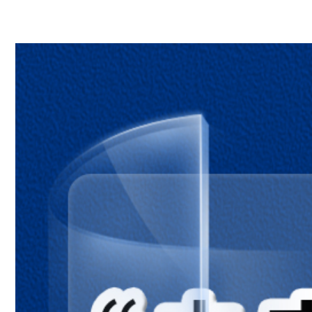
第五单元 化学方程式
课题1质量守恒定律
课题2如何正确书写化学方程式
课题3利用化学方程式的简单计算
第六单元 碳和碳的氧化物
课题1金刚石、石墨和C60
课题2二氧化碳制取的研究
课题3二氧化碳和一氧化碳
实验活动2二氧化碳的实验室制取与性质
第七单元 燃料及其利用