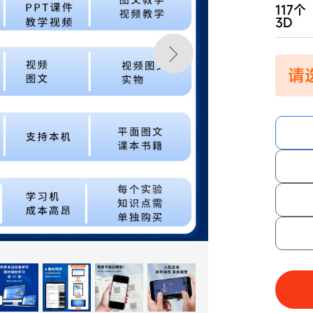
117个
3D
请选