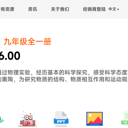
所有资源
资讯
关于我们
经销商登陆
中文
 九年级全一册
6.00
通过物理实验，经历基本的科学探究，感受科学态度
的熏陶，为研究物质的结构、物质相互作用和运动规
。