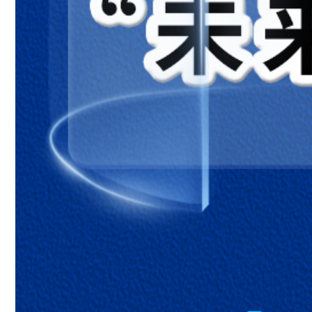
第四节：焦耳定律
第十九章：生活用电
第一节：家庭电路
第二节：家庭电路中电流过大的原因
第三节：安全用电
第二十章：电与磁
第一节：磁现象 磁场
第二节：电生磁
第三节：电磁铁 电磁继电器