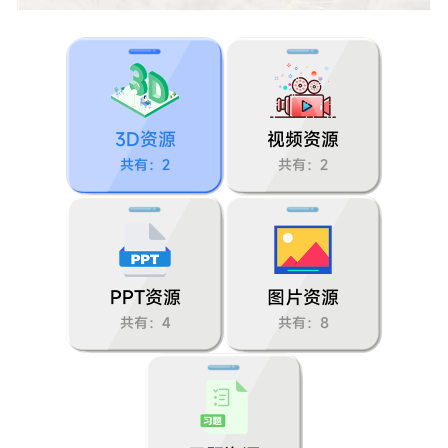
课题2二氧化碳制取的研究
课题3二氧化碳和一氧化碳
实验活动2二氧化碳的实验室制取与性质
3D资源
视频资源
第七单元 燃料及其利用
共有：2
共有：2
课题1燃烧和灭火
课题2燃料的合理利用与开发
PPT资源
图片资源
实验活动3燃烧的条件
共有：4
共有：8
第一单元 步入化学殿堂
第一节化学真奇妙
第二节体验化学探究