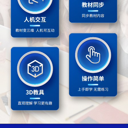
5.1洁净的燃料
5.2组成燃料的主要元素——碳
5.3二氧化碳的性质和制法
5.4古生物的“遗产”——化石燃料
第一单元 走进化学世界
课题1物质的变化和性质
课题2化学实验与科学探究
第二单元空气和氧气
课题1我们周围的空气