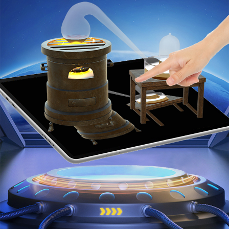
1.2化学实验之旅
1.3物质的变化
1.4物质性质的探究
第二章 空气、物质的构成
2.1空气的成分
2.2构成物质的微粒（Ⅰ）——分子
2.3构成物质的微粒（Ⅱ）——原子和离子
2.4辨别物质的元素组成
第三章 维持生命之气——氧气