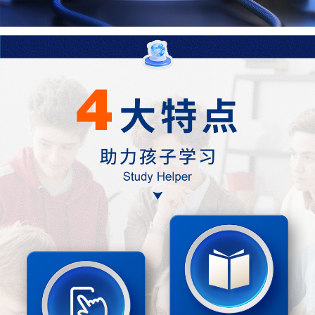
3.1氧气的性质和用途
3.2制取氧气
3.3燃烧条件与灭火原理
3.4物质组成的表示式
第四章 生命之源——水
4.1我们的水资源
4.2水的组成
4.3质量守恒定律
4.4化学方程式
第五章 燃料