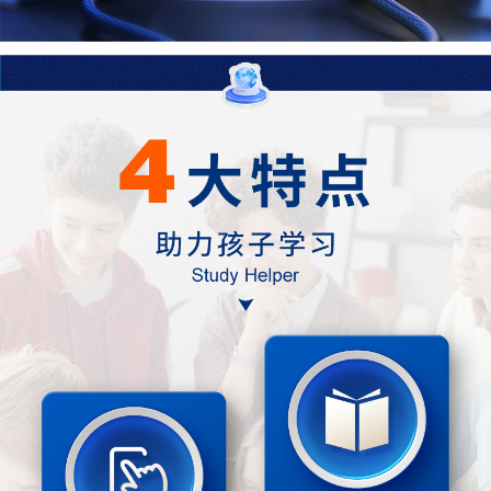
3.1氧气的性质和用途
3.2制取氧气
3.3燃烧条件与灭火原理
3.4物质组成的表示式
第四章 生命之源——水
4.1我们的水资源
4.2水的组成
4.3质量守恒定律
4.4化学方程式
第五章 燃料