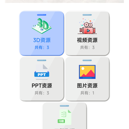
课题2二氧化碳制取的研究
课题3二氧化碳和一氧化碳
实验活动2二氧化碳的实验室制取与性质
3D资源
视频资源
第七单元 燃料及其利用
共有：3
共有：3
课题1燃烧和灭火
课题2燃料的合理利用与开发
PPT资源
图片资源
实验活动3燃烧的条件
共有：3
共有：1
第一单元 步入化学殿堂
第一节化学真奇妙
第二节体验化学探究