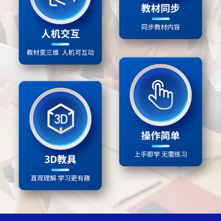
5.1洁净的燃料
5.2组成燃料的主要元素——碳
5.3二氧化碳的性质和制法
5.4古生物的“遗产”——化石燃料
第一单元 走进化学世界
课题1物质的变化和性质
课题2化学实验与科学探究
第二单元空气和氧气
课题1我们周围的空气