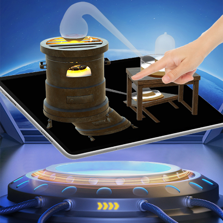
1.2化学实验之旅
1.3物质的变化
1.4物质性质的探究
第二章 空气、物质的构成
2.1空气的成分
2.2构成物质的微粒（Ⅰ）——分子
2.3构成物质的微粒（Ⅱ）——原子和离子
2.4辨别物质的元素组成
第三章 维持生命之气——氧气