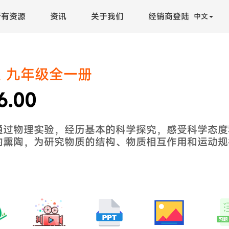
所有资源
资讯
关于我们
经销商登陆
中文
 九年级全一册
6.00
通过物理实验，经历基本的科学探究，感受科学态度
的熏陶，为研究物质的结构、物质相互作用和运动规
。