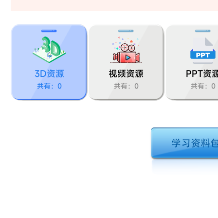
3D资源
视频资源
PPT资
共有：0
共有：0
共有：0