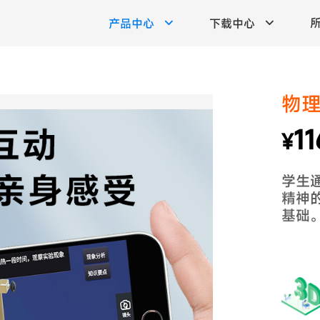
产品中心
下载中心
物理
11
¥
学生
精神
基础