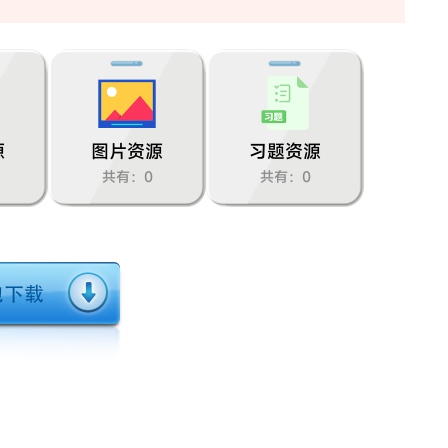
源
图片资源
习题资源
共有：0
共有：0