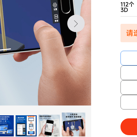
112个
3D
请选