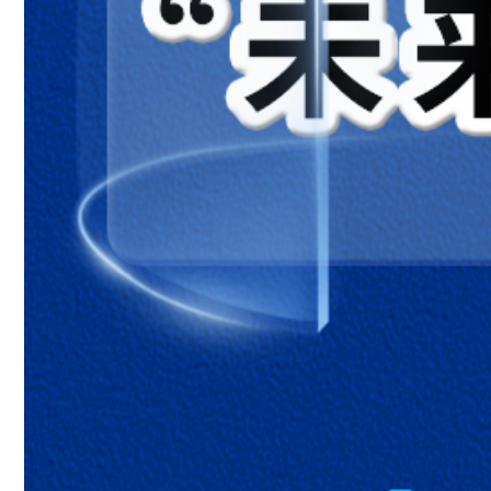
第四节：焦耳定律
第十九章：生活用电
第一节：家庭电路
第二节：家庭电路中电流过大的原因
第三节：安全用电
第二十章：电与磁
第一节：磁现象 磁场
第二节：电生磁
第三节：电磁铁 电磁继电器