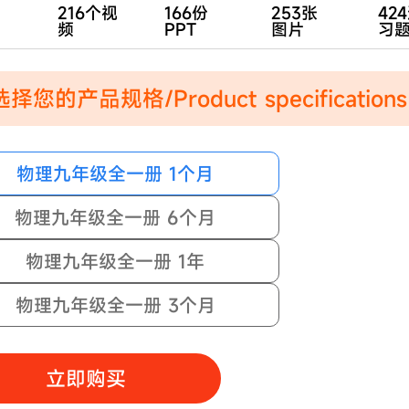
216个视
166份
253张
42
频
PPT
图片
习
择您的产品规格/Product specifications
物理九年级全一册 1个月
物理九年级全一册 6个月
物理九年级全一册 1年
物理九年级全一册 3个月
立即购买